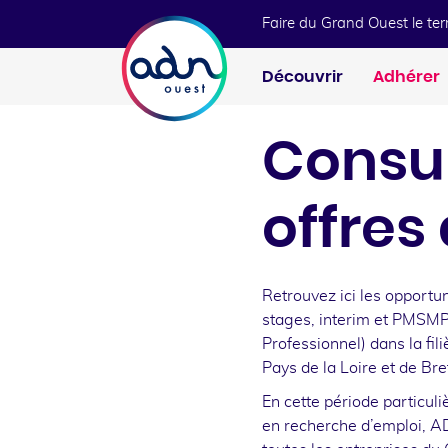
Aller au menu
Aller au contenu
Faire du Grand Ouest le te
Découvrir
Adhérer
Consul
offres
Retrouvez ici les opportu
stages, interim et PMSMP 
Professionnel) dans la fi
Pays de la Loire et de Bre
En cette période particuli
en recherche d’emploi, A