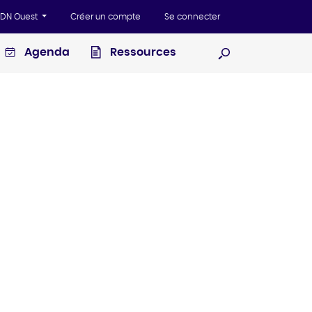
'ADN Ouest
Créer un compte
Se connecter
Agenda
Ressources
Ouvrir la recherc