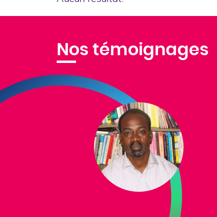
Nos témoignages
on (Cri
 échanges
breuses
nt des
dhérents de
 très