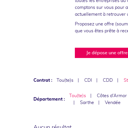
toutes les entreprises du
comptons sur vous pour ai
actuellement à retrouver 
Proposez une offre (soumi
que vous êtes prête à re
Je dépose une offre
Contrat :
Tou(te)s
CDI
CDD
St
Tou(te)s
Côtes d'Armor
Département :
Sarthe
Vendée
Aucun résultat.