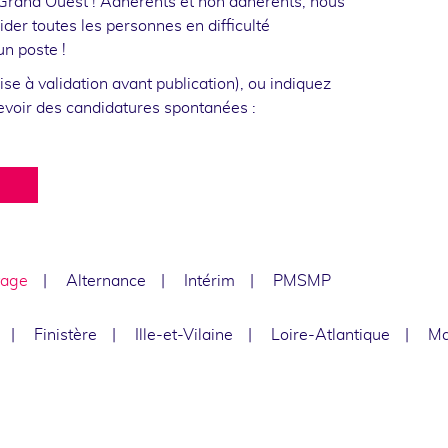
 Grand Ouest ! Adhérents et non adhérents, nous
der toutes les personnes en difficulté
un poste !
se à validation avant publication), ou indiquez
cevoir des candidatures spontanées :
age
Alternance
Intérim
PMSMP
Finistère
Ille-et-Vilaine
Loire-Atlantique
Ma