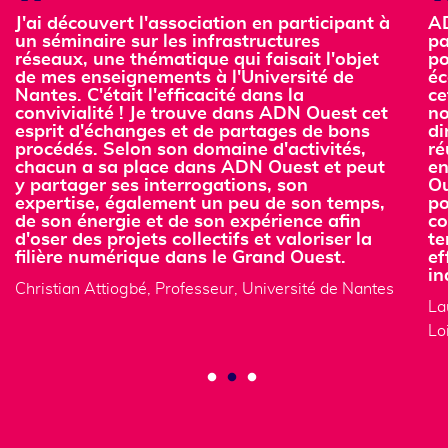
J'ai découvert l'association en participant à
ADN
un séminaire sur les infrastructures
par
réseaux, une thématique qui faisait l'objet
pol
de mes enseignements à l'Université de
éc
Nantes. C'était l'efficacité dans la
cet
convivialité ! Je trouve dans ADN Ouest cet
not
esprit d'échanges et de partages de bons
dir
procédés. Selon son domaine d'activités,
réu
chacun a sa place dans ADN Ouest et peut
ent
y partager ses interrogations, son
Oue
expertise, également un peu de son temps,
pou
de son énergie et de son expérience afin
con
d'oser des projets collectifs et valoriser la
ter
filière numérique dans le Grand Ouest.
eff
ind
Christian Attiogbé, Professeur, Université de Nantes
Lau
Loi