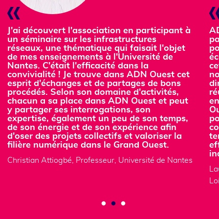
J'ai découvert l'association en participant à
AD
un séminaire sur les infrastructures
pa
réseaux, une thématique qui faisait l'objet
po
de mes enseignements à l'Université de
éc
Nantes. C'était l'efficacité dans la
ce
convivialité ! Je trouve dans ADN Ouest cet
no
esprit d'échanges et de partages de bons
di
procédés. Selon son domaine d'activités,
ré
chacun a sa place dans ADN Ouest et peut
en
y partager ses interrogations, son
Ou
expertise, également un peu de son temps,
po
de son énergie et de son expérience afin
co
d'oser des projets collectifs et valoriser la
te
filière numérique dans le Grand Ouest.
ef
in
Christian Attiogbé, Professeur, Université de Nantes
La
Lo