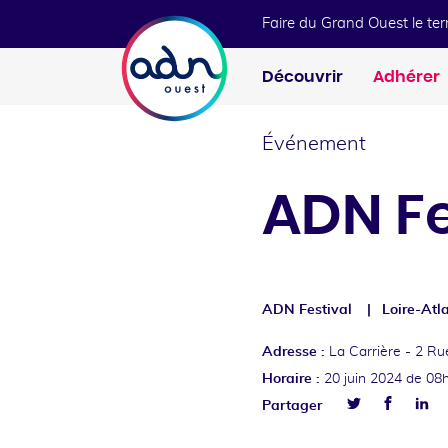
Aller au menu
Aller au contenu
Faire du Grand Ouest le te
Découvrir
Adhérer
Événement
ADN Fe
ADN Festival
Loire-Atl
Adresse :
La Carrière -
2 Ru
Horaire :
20 juin 2024
de 08
Facebo
Lin
Partager
Twitter