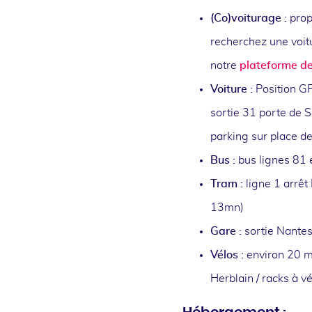
(Co)voiturage :
propo
recherchez une voitur
notre
plateforme de
Voiture :
Position G
sortie 31 porte de S
parking sur place de
Bus :
bus lignes 81 
Tram :
ligne 1 arrêt
13mn)
Gare :
sortie Nante
Vélos :
environ 20 m
Herblain / racks à vé