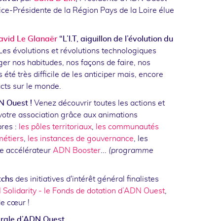
ce-Présidente de la Région Pays de la Loire élue
avid Le Glanaër
“L’I.T, aiguillon de l’évolution du
Les évolutions et révolutions technologiques
ger nos habitudes, nos façons de faire, nos
s été très difficile de les anticiper mais, encore
acts sur le monde.
N Ouest !
Venez découvrir toutes les actions et
votre association grâce aux animations
res :
les pôles territoriaux
,
les communautés
métiers
,
les instances de gouvernance
, les
re accélérateur
ADN Booster
...
(programme
tchs
des initiatives d'intérêt général finalistes
Solidarity - le Fonds de dotation d’ADN Ouest
,
de cœur !
rale d’ADN Ouest