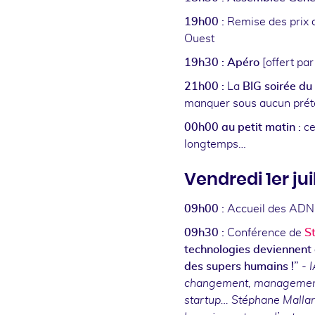
19h00 :
Remise des prix d
Ouest
19h30 :
Apéro
[offert p
21h00 :
La
BIG soirée du 
manquer sous aucun préte
00h00 au petit matin :
ce
longtemps…
Vendredi 1er jui
09h00 :
Accueil des ADN f
09h30 :
Conférence de
S
technologies deviennent 
des supers humains !”
-
I
changement, management à 
startup… Stéphane Mallar