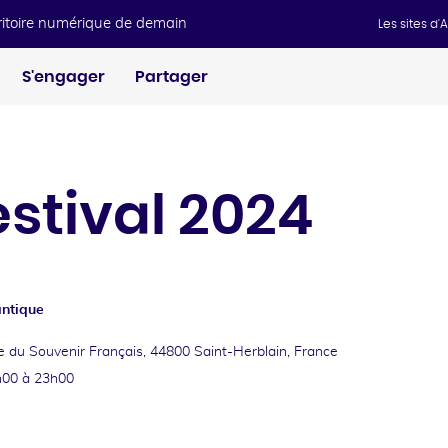
rritoire numérique de demain
Les sites d
S'engager
Partager
stival 2024
antique
e du Souvenir Français, 44800 Saint-Herblain, France
h00 à 23h00
ok
kedin