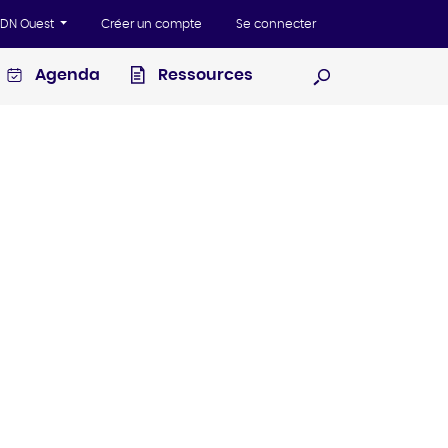
'ADN Ouest
Créer un compte
Se connecter
Agenda
Ressources
Ouvrir la recherc