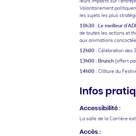
leurs impacts sur l’entrep
Volontairement politiquem
les sujets les plus stratég
10h30 :
Le meilleur d’ADN
de toutes les actions et 
aux animations concocté
12h00 :
Célébration des
13h00 : Brunch
[offert p
14h00 :
Clôture du Festiv
Infos prati
Accessibilité :
La salle de la Carrière es
Accès :