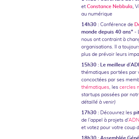
et
Constance Nebbula
,
Vi
au numérique
14h30 :
Conférence de
D
monde depuis 40 ans" -
nous ont contraint à chan
organisations. Il a toujour
plus de prévoir leurs imp
15h30 :
Le meilleur d’AD
thématiques portées par 
concoctées par ses memb
thématiques
, les
cercles 
startups passées par not
détaillé à venir)
17h30 :
Découvrez les
pi
de l’appel à projets d'
ADN 
et votez pour votre coup 
18h30 : Assemblée Géné